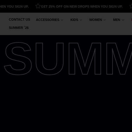
U SIGN UP.
GET 25% OFF ON NEW DROPS WHEN YOU SIGN UP.
GET
CONTACT US
ACCESSORIES
KIDS
WOMEN
MEN
SUMMER ´26
SUM