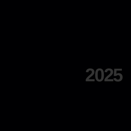
2025
• Women 
ids • ילדים
en • גברים