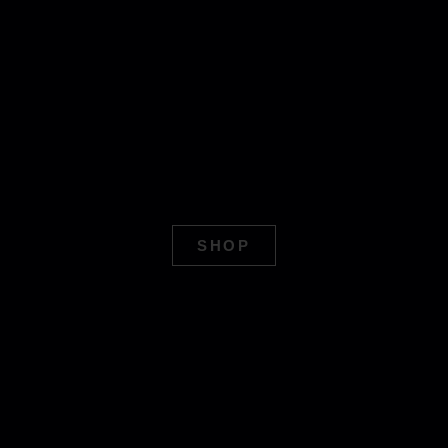
SHOP
• K
• M