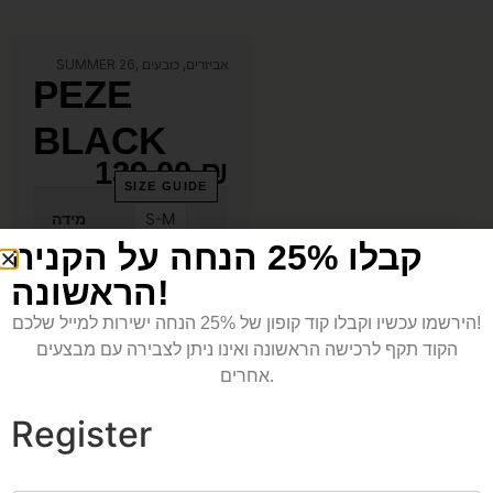
אביזרים
,
כובעים
,
SUMMER 26
PEZE
BLACK
139.00
₪
SIZE GUIDE
S-M
מידה
קבלו 25% הנחה על הקניה
הראשונה!
הירשמו עכשיו וקבלו קוד קופון של 25% הנחה ישירות למייל שלכם!
הקוד תקף לרכישה הראשונה ואינו ניתן לצבירה עם מבצעים
אחרים.
Add to cart
Register