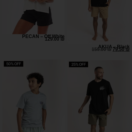
PECAN – Off White
129.00
₪
AKUA – Black
159.00
₪
79.50
₪
50% OFF
25% OFF