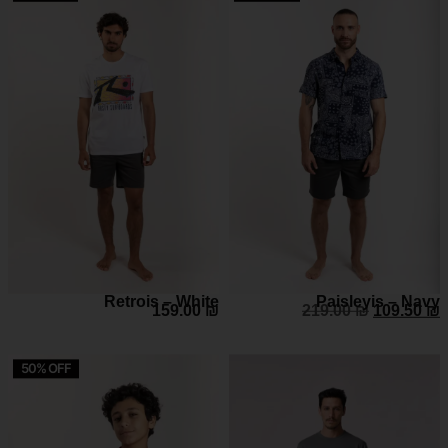
Retrois – White
Paisleyis – Navy
159.00
₪
219.00
₪
109.50
₪
50% OFF