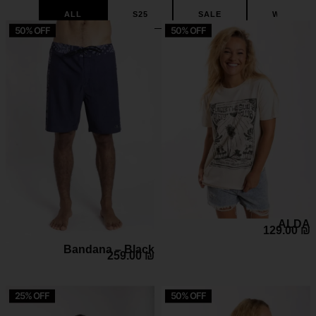
ALL
S25
SALE
W26
50% OFF
50% OFF
ALDA
129.00
₪
Bandana – Black
259.00
₪
25% OFF
50% OFF