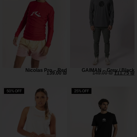
Nicolas Pro – Red
GAIMAN – Grey / Black
139.00
₪
149.00
₪
111.75
₪
50% OFF
25% OFF