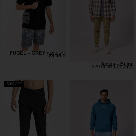
FUGEL – GREY תיק פאוץ
89.00
₪
Jackis – Beige
229.00
₪
171.75
₪
50% OFF