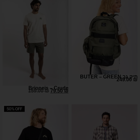
BUTER – GREEN תיק גב
249.00
₪
Brioneis – Crude
159.00
₪
79.50
₪
50% OFF