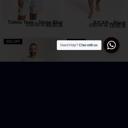
Tuliois Teen – Stone Blue
JUCAR – Black
139.00
₪
69.50
₪
159.00
₪
79.50
₪
25% OFF
50% OFF
Need Help?
Chat with us