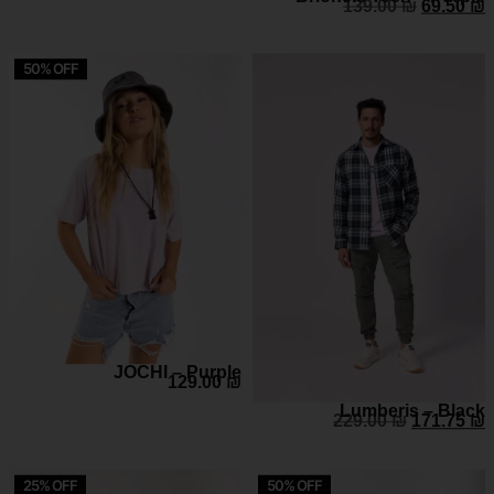
139.00
₪
69.50
₪
50% OFF
JOCHI – Purple
129.00
₪
Lumberis – Black
229.00
₪
171.75
₪
25% OFF
50% OFF