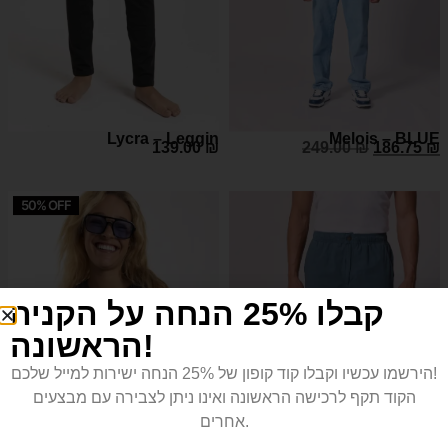
Lycra – Leggin
Melois – BLUE
139.00
₪
249.00
₪
186.75
₪
50% OFF
קבלו 25% הנחה על הקניה
הראשונה!
הירשמו עכשיו וקבלו קוד קופון של 25% הנחה ישירות למייל שלכם!
הקוד תקף לרכישה הראשונה ואינו ניתן לצבירה עם מבצעים
אחרים.