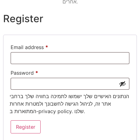
אחרים.
18
16
מידה
14
12
Register
Email address
*
Add to cart
Password
*
הנתונים האישיים שלך ישמשו לתמיכה בחוויה שלך ברחבי
אתר זה, לניהול הגישה לחשבונך ולמטרות אחרות
. שלנו.
privacy policy
המתוארות ב-
Register
באתר מקבלים מגוון
אמצעי תשלום:
משלוחים