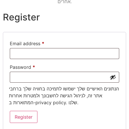
SIZE GUIDE
אחרים.
XXL
XL
מידה
Register
L
M
Email address
*
Add to cart
Password
*
הנתונים האישיים שלך ישמשו לתמיכה בחוויה שלך ברחבי
אתר זה, לניהול הגישה לחשבונך ולמטרות אחרות
. שלנו.
privacy policy
המתוארות ב-
Register
באתר מקבלים מגוון
אמצעי תשלום:
משלוחים