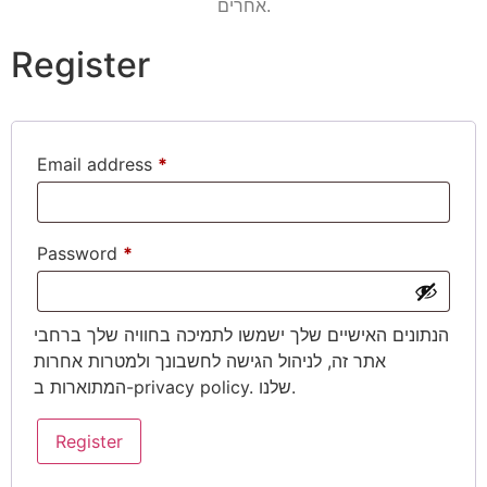
אחרים.
XXL
XL
מידה
L
M
Register
S
Email address
*
Add to cart
Password
*
הנתונים האישיים שלך ישמשו לתמיכה בחוויה שלך ברחבי
אתר זה, לניהול הגישה לחשבונך ולמטרות אחרות
המתוארות ב-
privacy policy
. שלנו.
Register
באתר מקבלים מגוון
אמצעי תשלום:
משלוחים