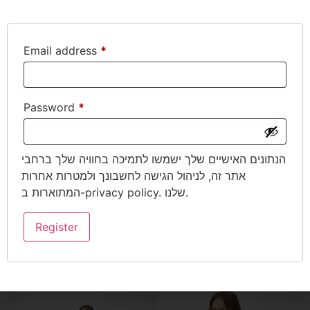
Add to cart
Email address
*
Password
*
באתר מקבלים מגוון
הנתונים האישיים שלך ישמשו לתמיכה בחוויה שלך ברחבי
אמצעי תשלום:
אתר זה, לניהול הגישה לחשבונך ולמטרות אחרות
משלוחים
. שלנו.
privacy policy
המתוארות ב-
החלפות והחזרות
Register
מוצרים נוספים שגם תאהבו
NEW ARRIVALS
NEW ARRIVALS
NEW ARRIVALS
NEW ARRIVALS