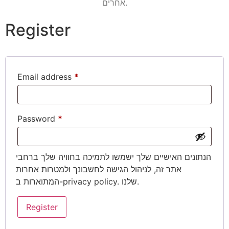
אחרים.
L
M
S
Register
Email address
*
Add to cart
Password
*
הנתונים האישיים שלך ישמשו לתמיכה בחוויה שלך ברחבי
אתר זה, לניהול הגישה לחשבונך ולמטרות אחרות
. שלנו.
privacy policy
המתוארות ב-
Register
באתר מקבלים מגוון
אמצעי תשלום:
משלוחים