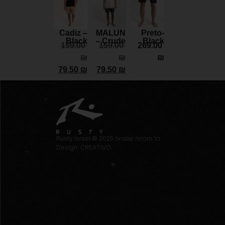
Cadiz –
MALUN
Preto-
Black
– Crude
Black
159.00
159.00
269.00
₪
₪
₪
79.50
₪
79.50
₪
Rusty Israel © 2025 כל הזכויות שמורות
Design: CREATIVO