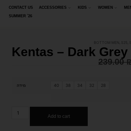
CONTACT US
ACCESSORIES
KIDS
WOMEN
ME
SUMMER ´26
BOTTOM MEN
,
S25
,
Kentas – Dark Grey
239.00
40
38
34
32
28
מידה
Add to cart