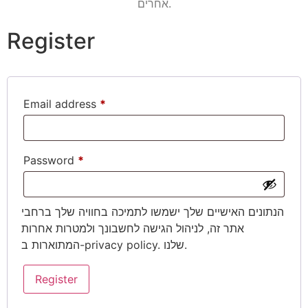
אחרים.
34
32
28
Register
Email address
*
Add to cart
Password
*
הנתונים האישיים שלך ישמשו לתמיכה בחוויה שלך ברחבי
אתר זה, לניהול הגישה לחשבונך ולמטרות אחרות
. שלנו.
privacy policy
המתוארות ב-
Register
באתר מקבלים מגוון
אמצעי תשלום:
משלוחים