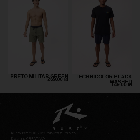
PRETO MILITAR GREEN
TECHNICOLOR BLACK
269.00
₪
WASHED
149.00
₪
Rusty Israel © 2025 כל הזכויות שמורות
Design: CREATIVO